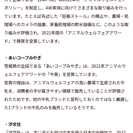
ポリシー」を制定し、AW実現に向けてさまざまな取り組みを行っ
ています。たとえば先述した「妊娠ストール」の廃止や、農場・処
理場へのカメラの設置、家畜処理場の飲水設備など。このような取
り組みが評価され、2021年度の「
アニマルウェルフェアアワー
ド
」で豚賞を受賞しています。
・
あいコープみやぎ
宮城県の生協である「
あいコープみやぎ
」
は、2021年アニマルウ
ェルフェアアワードの「牛賞」を受賞しています。
受賞の理由は、アニマルウェルフェアの高い農場で生産された牛
乳を、消費者の手が届きやすい価格で販売していることが評価さ
れたためです。他の牛乳ブランドと並列しておくのではなく厳選し
た1ブランドの牛乳のみを販売しているそうです。
・
汐文社
「
汐文社
」は、主に子ども向けの本を扱う日本の出版社で、2022