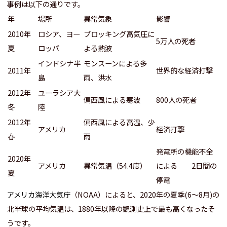
事例は以下の通りです。
年
場所
異常気象
影響
2010年
ロシア、ヨー
ブロッキング高気圧に
5万人の死者
夏
ロッパ
よる熱波
インドシナ半
モンスーンによる多
2011年
世界的な経済打撃
島
雨、洪水
2012年
ユーラシア大
偏西風による寒波
800人の死者
冬
陸
2012年
偏西風による高温、少
アメリカ
経済打撃
春
雨
発電所の機能不全
2020年
アメリカ
異常気温（54.4度）
による 2日間の
夏
停電
アメリカ海洋大気庁
（NOAA）によると、2020年の夏季(6〜8月)の
北半球の平均気温は、1880年以降の観測史上で最も高くなったそ
うです。