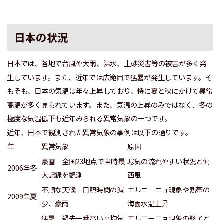
日本の状況
日本では、各地で台風や大雨、洪水、土砂災害等の被害が多く発
生しています。また、近年では広範囲で猛暑が発生しています。そ
もそも、日本の気温は年々上昇しており、特に夏と秋にかけて異常
高温が多く見られています。また、気温の上昇のみではなく、冬の
極度な気温低下も近年みられる異常気象の一つです。
近年、日本で観測された異常気象の事例は以下の通りです。
年
異常気象
原因
豪雪 全国23地点で当時最
寒気の流れやすい状況と偏
2006年冬
大記録を観測
西風
不順な天候 日照時間の減
エルニーニョ現象や熱帯の
2009年夏
少、豪雨
海面水温上昇
猛暑 過去一番高い平均気
エルニーニョ現象の終了と