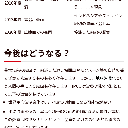
2010年夏
温
ラニーニャ現象
インドネシアやフィリピン
2013年夏
高温、豪雨
周辺の海面水温上昇
2020年夏
広範囲での豪雨
停滞した前線の影響
今後はどうなる？
異常気象の原因は、前述した通り偏西風やモンスーン等の自然の揺
らぎから発生するものも多く存在します。しかし、
地球温暖化
とい
う人間の手による原因も存在します。IPCCは気候の将来予測とし
て以下の数値をあげています。
世界平均気温変化は0.3～4.8℃の範囲になる可能性が高い
平均海面水位の上昇は0.26～0.82mの範囲になる可能性が高い
この数値はRCPシナリオという「温室効果ガスの代表的な濃度の
仮定」算出されています。