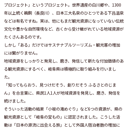
プロジェクト」というプロジェクト。世界遺産の白川郷や、1300
年以上続く鵜飼（長良川）、日本三大名泉のひとつである下呂温泉
などは有名ですね。
実は、他にもまだ観光資源になっていない伝統
文化や豊かな自然環境など、古くから受け継がれている地域資源が
たくさんあるのです。
しかし「ある」だけではサステナブルツーリズム・観光客の増加
には繋がりません。
地域資源をしっかりと発見し、磨き、発信して新たな付加価値のあ
る観光資源にするべく、岐阜県は積極的に取り組みを行いまし
た。
「知ってもらおう、見つけだそう、創りだそう ふるさとのじま
ん」を合言葉に、県民1人1人が地域資源を発見し、磨き、発信を
続けました。
そういった活動の結果「小坂の滝めぐり」など6つの資源が、県の
観光資源として「岐阜の宝もの」に認定されました。こうした活
動は「日本の源流に出会える旅」として外国人宿泊者数の増加に