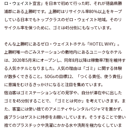
ロ・ウェイスト
宣言」を日本で初めて行った町、それが徳島県勝
浦郡にある上勝町です。
上勝町はリサイクル率80％以上をキープ
している日本でもトップクラスのゼロ・ウェイスト地域。そのリ
サイクル率を保つために、ゴミは45分別にもなっています。
そんな上勝町にあるゼロ・ウェイストホテル「HOTEL WHY」。
上勝町唯一のごみステーションの敷地内にあるユニークなホテル
は、2020年5月末にオープンし、同年8月以降は稼働率7割を維持す
る人気ホテルとなりました。
人気の理由は「ゴミ」に関する体験
が数多くできること。SDGsの目標12、「つくる責任、使う責任」
に意識をむけるきっかけになると注目を集めています。
宿泊客はゴミステーションなどの見学や、自分が滞在中に出した
ゴミを45分別することで、「ゴミとは何か」を考えていきます。
ま
た、客室には使い捨てのアメニティやレンタルパジャマを置かず、
歯ブラシはゲストに持参をお願いしています。そうすることで使い
捨てのプラスチックや洗濯にかかる水や洗剤を極力なくしていま