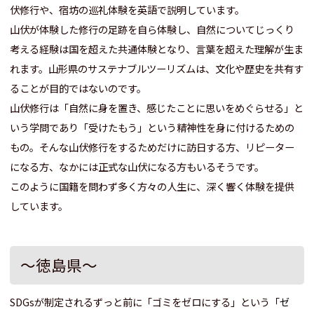
伏修行や、宿坊の巡礼体験を英語で説明しています。
山伏が体験した修行の足跡を自ら体験し、自然についてじっくり
考える経験は国を超えた共通体験となり、言葉を超えた理解が生ま
れます。
山形県のサステナブルツーリズムは、文化や歴史を共有す
ることが目的ではないのです。
山伏修行は「自然に身を置き、感じたことに思いをめぐらせる」と
いう学問であり「受けたもう」という精神性を身に付けるための
もの。そんな山伏修行をするためだけに訪日する方、リピーター
になる方、なかには正式な山伏になる方もいるそうです。
このように国籍を問わず多く方々の人生に、深く響く体験を提供
しています。
～徳島県～
SDGsが制定されるずっと前に「ゴミをゼロにする」という「
ゼ