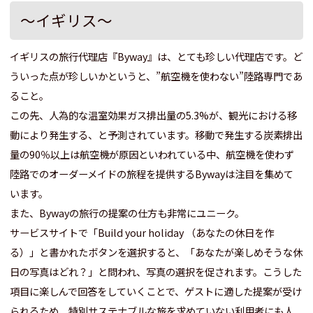
～イギリス～
イギリスの旅行代理店『Byway』は、とても珍しい代理店です。
ど
ういった点が珍しいかというと、”航空機を使わない”陸路専門であ
ること。
この先、人為的な温室効果ガス排出量の5.3%が、観光における移
動により発生する、と予測されています。移動で発生する炭素排出
量の90％以上は航空機が原因といわれている中、航空機を使わず
陸路でのオーダーメイドの旅程を提供するBywayは注目を集めて
います。
また、Bywayの旅行の提案の仕方も非常にユニーク。
サービスサイトで「Build your holiday （あなたの休日を作
る）」と書かれたボタンを選択すると、「あなたが楽しめそうな休
日の写真はどれ？」と問われ、写真の選択を促されます。こうした
項目に楽しんで回答をしていくことで、ゲストに適した提案が受け
られるため、特別サステナブルな旅を求めていない利用者にも人