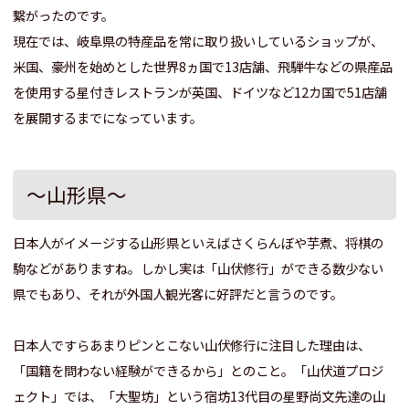
繋がったのです。
現在では、岐阜県の特産品を常に取り扱いしているショップが、
米国、豪州を始めとした世界8ヵ国で13店舗、飛騨牛などの県産品
を使用する星付きレストランが英国、ドイツなど12カ国で51店舗
を展開するまでになっています。
～山形県～
日本人がイメージする山形県といえばさくらんぼや芋煮、将棋の
駒などがありますね。
しかし実は「山伏修行」ができる数少ない
県でもあり、それが外国人観光客に好評だと言うのです。
日本人ですらあまりピンとこない山伏修行に注目した理由は、
「国籍を問わない経験ができるから」とのこと。「山伏道プロジ
ェクト」では、「大聖坊」という宿坊13代目の星野尚文先達の山