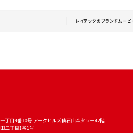
レイテックのブランドムービ
本木一丁目9番10号 アークヒルズ仙石山森タワー42階
河和田二丁目1番1号