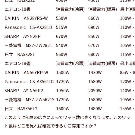
エアコン10畳
消費電力(冷房)
消費電力(暖房)
最小消
DAIKIN AN28YRS-W
550W
660W
100W・
Panasonic CS-AX281D
515W
690W
110W・
SHARP AY-N28P
670W
850W
180W・
三菱電機 MSZ-ZW2821
540W
670W
105W・
日立 RASX28L
560W
680W
115W・
エアコン18畳
消費電力(冷房)
消費電力(暖房)
最小消
DAIKIN AN56YRP-W
1500W
1430W
85W・
Panasonic CS-AX561D2
1720W
1580W
120W・
SHARP AY-N56P2
1950W
2050W
140W・
三菱電機 MSZ-ZW5621S
1720W
1580W
105W・
日立 RASX56L2
1600W
1480W
155W・
このように部屋の広さによってワット数は高くなります。このワッ
ト数はどこを見れば確認できるかご存知ですか？