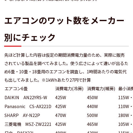
エアコンのワット数をメーカー
別にチェック
先ほど計算した内容は仮定の期間消費電力量のため、実際に販売
されている製品を調べてみました。使う広さによって違いが出るた
め6畳・10畳・18畳用のエアコンを調査し、1時間あたりの電気代
も出してみました。※1kWhあたり27円で計算
エアコン6畳
消費電力(冷房)
消費電力(暖房)
最小消
DAIKIN AN22YRS-W
425W
450W
115W・
Panasonic CS-AX221D
425W
440W
110W・
SHARP AY-N22P
470W
500W
180W・
三菱電機 MSZ-ZW2221
425W
465W
105W・
日立 RASX22L
400W
430W
115W・