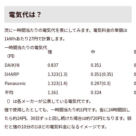
電気代は？
次に一時間当たりの電気代を表にしてみます。電気料金の単価は
1kWhあたり27円で計算します。
一時間当たりの電気代
強
中
（円）
DAIKIN
0.837
0.351
SHARP
1.323(1.3)
0.351(0.35)
Panasonic
1.323(1.4)
0.297(0.3)
0
平均
1.161
0.324
（）は各メーカーが公表している電気代です。
強で使用したとしても、一時間当たり約1円です。仮に24時間回し
たら約24円、30日ずっと回し続けた場合は約720円となります。弱
だと強の10分の1ほどの電気料金になるイメージです。